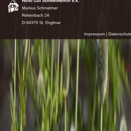
Hotel Gut Schmelmerhof e.K.
Markus Schmelmer
Rettenbach 24
D-94379 St. Englmar
Impressum
|
Datenschut