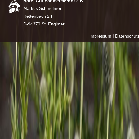
Hotel Gut Schmelmerhof e.K.
Markus Schmelmer
Rettenbach 24
D-94379 St. Englmar
Impressum
|
Datenschut