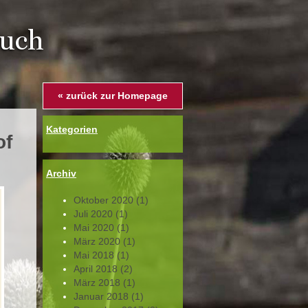
« zurück zur Homepage
Kategorien
of
Archiv
Oktober
2020
(1)
Juli
2020
(1)
Mai
2020
(1)
März
2020
(1)
Mai
2018
(1)
April
2018
(2)
März
2018
(1)
Januar
2018
(1)