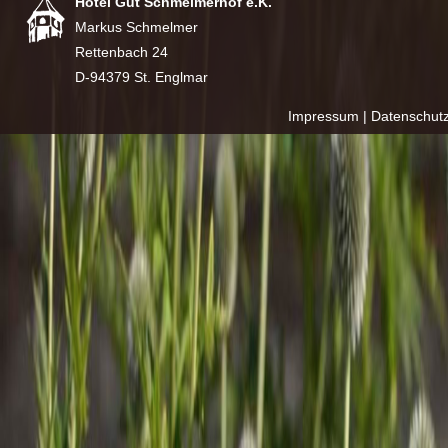
Hotel Gut Schmelmerhof e.K.
Markus Schmelmer
Rettenbach 24
D-94379 St. Englmar
Impressum
|
Datenschut