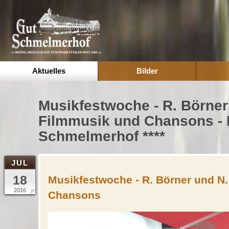
Aktuelles
Bilder
Musikfestwoche - R. Börner
Filmmusik und Chansons - 
Schmelmerhof ****
JUL
18
Musikfestwoche - R. Börner und N.
2016
Chansons