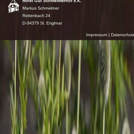
Hotel Gut Schmelmerhof e.K.
Markus Schmelmer
Rettenbach 24
D-94379 St. Englmar
Impressum
|
Datenschut