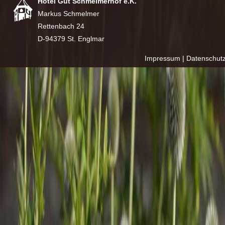
Hotel Gut Schmelmerhof e.K.
Markus Schmelmer
Rettenbach 24
D-94379 St. Englmar
Impressum
|
Datenschut