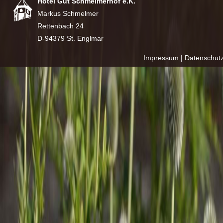
Hotel Gut Schmelmerhof e.K.
Markus Schmelmer
Rettenbach 24
D-94379 St. Englmar
Impressum
|
Datenschut