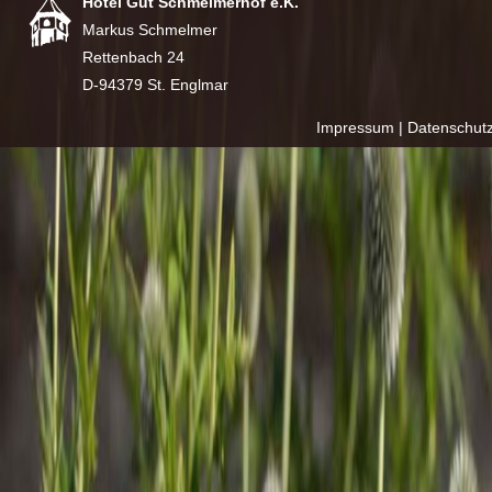
Hotel Gut Schmelmerhof e.K.
Markus Schmelmer
Rettenbach 24
D-94379 St. Englmar
Impressum
|
Datenschut