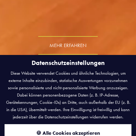
MEHR ERFAHREN
Datenschutzeinstellungen
Diese Website verwendet Cookies und ähnliche Technologien, um
externe Inhalte einzubinden, statistische Auswertungen vorzunehmen
sowie personalisierte und nicht-personalisierte Werbung anzuzeigen.
Dabei können personenbezogene Daten (z. B. IP-Adresse,
Gerätekennungen, Cookie-IDs) an Dritte, auch außerhalb der EU (z. B.
IHR ZUHAUSE AUF ZEIT
in die USA), übermittelt werden. Ihre Einwilligung ist freiwillig und kann
ANKOMMEN UND WOHLFÜHLEN
jederzeit über die Datenschutzeinstellungen widerrufen werden.
WILDERER SUITE
🍪 Alle Cookies akzeptieren