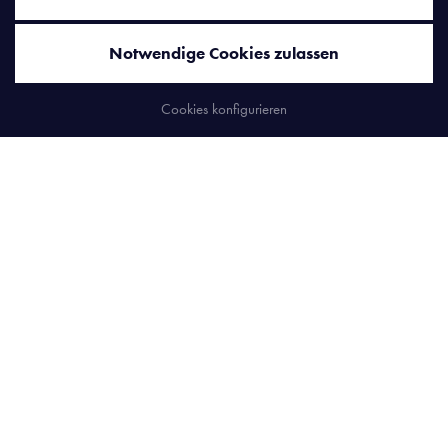
Notwendige Cookies zulassen
ZURÜCK
Cookies konfigurieren
BUCHEN
ANFRAGEN
BESCHREIBUNG
Südwestlage
AUSSTATTUNG
TV, Minibar, Safe, Kosmetikspiegel, W-Lan, Balkon,
Echtholzboden, Badezimmer mit begehbarer Motiv-Dusche,
Badewanne, WC, Kamin