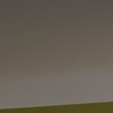
HEINE
UELL