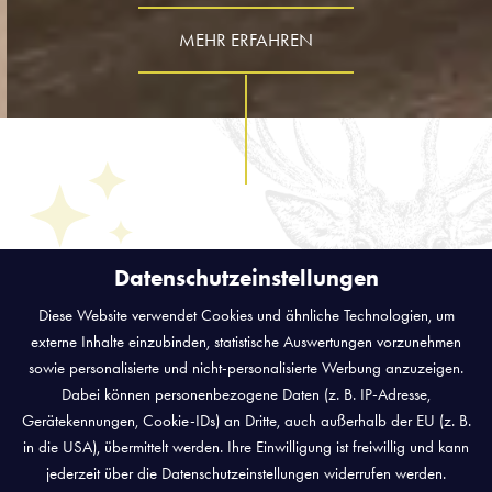
MEHR ERFAHREN
ANKOMMEN & WOHLFÜHLEN
Datenschutzeinstellungen
IHR ZUHAUSE AUF ZEIT
Diese Website verwendet Cookies und ähnliche Technologien, um
ZIMMER & SUITEN
externe Inhalte einzubinden, statistische Auswertungen vorzunehmen
sowie personalisierte und nicht-personalisierte Werbung anzuzeigen.
Dabei können personenbezogene Daten (z. B. IP-Adresse,
In Zimmern mit dem gewissen Flair. Genießen Sie nach Ihrem
Gerätekennungen, Cookie-IDs) an Dritte, auch außerhalb der EU (z. B.
Ausflug in den Bayerischen Wald Ihr ganz persönliches
in die USA), übermittelt werden. Ihre Einwilligung ist freiwillig und kann
Zimmer in einer mediterranen Wärme oder mit verspielten
jederzeit über die Datenschutzeinstellungen widerrufen werden.