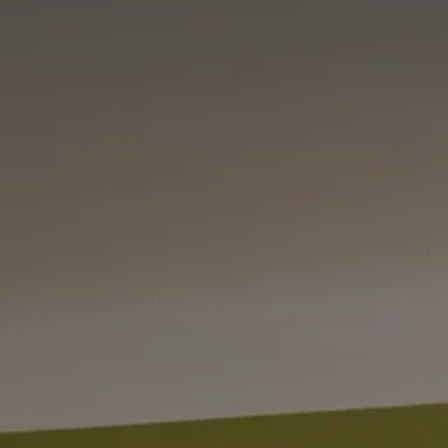
HEINE
UELL