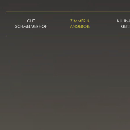
GUT
ZIMMER &
KULIN
SCHMELMERHOF
ANGEBOTE
GEN
IMPRESSIONEN
ZIMMER & SUITEN
SKY 
KULIN
ANREISE
PREISÜBERSICHT
SKY 
GESCHICHTE
ANGEBOTE
TISCHRESE
NACHHALTIGKEIT &
LAST MINUTE
ÖFFNUNG
AUSZEICHNUNGEN
& SPEIS
GOLF & GOURMET
SOCIAL WALL
RÄUMLIC
FERIENWOHNUNGEN
GÄSTEBUCH
TISCHRESE
WISSENSWERTES
KARRIERE
KULINAR
GUTSCHEINE
KALE
ANFRAGEN