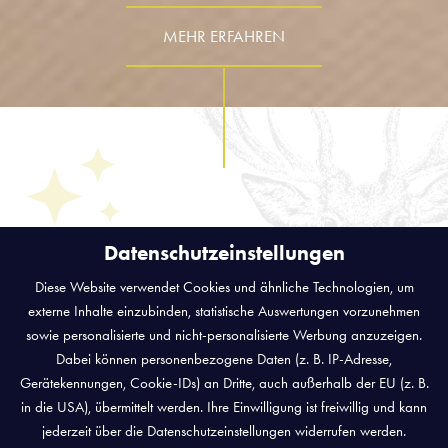
MEHR ERFAHREN
ANKOMMEN & WOHLFÜHLEN
Datenschutzeinstellungen
IHR ZUHAUSE AUF ZEIT
Diese Website verwendet Cookies und ähnliche Technologien, um
ZIMMER & SUITEN
externe Inhalte einzubinden, statistische Auswertungen vorzunehmen
sowie personalisierte und nicht-personalisierte Werbung anzuzeigen.
Dabei können personenbezogene Daten (z. B. IP-Adresse,
In Zimmern mit dem gewissen Flair. Genießen Sie nach Ihrem
Gerätekennungen, Cookie-IDs) an Dritte, auch außerhalb der EU (z. B.
Ausflug in den Bayerischen Wald Ihr ganz persönliches
in die USA), übermittelt werden. Ihre Einwilligung ist freiwillig und kann
Zimmer in einer mediterranen Wärme oder mit verspielten
jederzeit über die Datenschutzeinstellungen widerrufen werden.